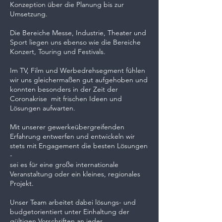
Konzeption über die Planung bis zur
Umsetzung.
Die Bereiche Messe, Industrie, Theater und
Sport liegen uns ebenso wie die Bereiche
Konzert, Touring und Festivals.
Im TV, Film und Werbedrehsegment fühlen
wir uns gleichermaßen gut aufgehoben und
konnten besonders in der Zeit der
Coronakrise mit frischen Ideen und
Lösungen aufwarten.
Mit unserer gewerkeübergreifenden
Erfahrung entwerfen und entwickeln wir
stets mit Engagement die besten Lösungen
-
sei es für eine große internationale
Veranstaltung oder ein kleines, regionales
Projekt.
Unser Team arbeitet dabei lösungs- und
budgetorientiert unter Einhaltung der
gültigen Vorschriften an jeder