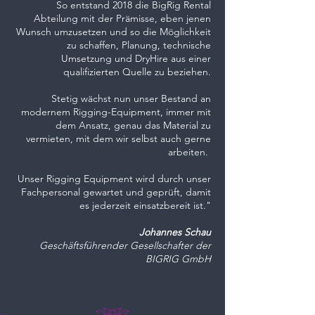
So entstand 2018 die BigRig Rental
Abteilung mit der Prämisse, eben jenen
Wunsch umzusetzen und so die Möglichkeit
zu schaffen, Planung, technische
Umsetzung und DryHire aus einer
qualifizierten Quelle zu beziehen.
Stetig wächst nun unser Bestand an
modernem Rigging-Equipment, immer mit
dem Ansatz, genau das Material zu
vermieten, mit dem wir selbst auch gerne
arbeiten.
Unser Rigging Equipment wird durch unser
Fachpersonal gewartet und geprüft, damit
es jederzeit einsatzbereit ist."
Johannes Schau
Geschäftsführender Gesellschafter der
B
IGRIG GmbH