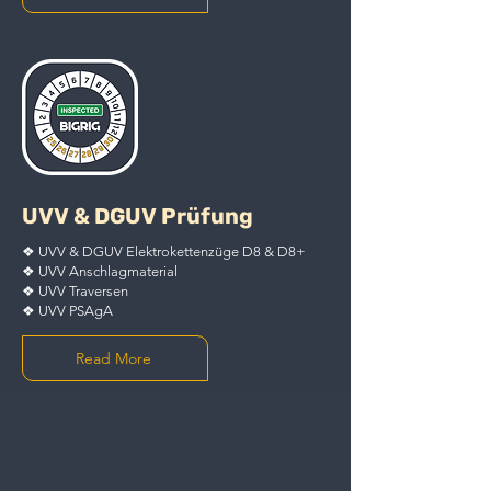
UVV & DGUV Prüfung
❖ UVV & DGUV Elektrokettenzüge D8 & D8+
❖ UVV Anschlagmaterial
❖ UVV Traversen
❖ UVV PSAgA
Read More