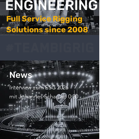
ENGINEERING
Full Service Rigging
Solutions since 2008
News
Interview zum ESC 2026
mit Johannes Schau ab 0:30