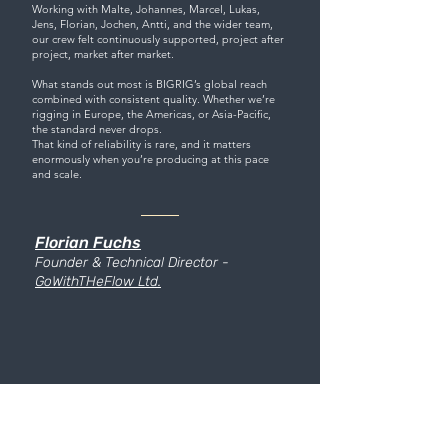
Working with Malte, Johannes, Marcel, Lukas,
Jens, Florian, Jochen, Antti, and the wider team,
our crew felt continuously supported, project after
project, market after market.
What stands out most is BIGRIG’s global reach
combined with consistent quality. Whether we’re
rigging in Europe, the Americas, or Asia-Pacific,
the standard never drops.
That kind of reliability is rare, and it matters
enormously when you’re producing at this pace
and scale.
Florian Fuchs
Founder &
Technical Director
-
GoWithTHeFlow Ltd.