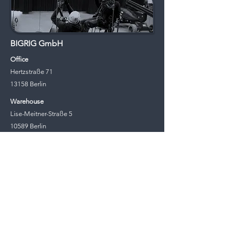
BIGRIG GmbH
Office
Hertzstraße 71
13158 Berlin
Warehouse
Lise-Meitner-Straße 5
10589 Berlin
Phone.:
+49 30 208 486 200
Mail:
info@bigrig.de
BIGRIG Frankfurt GmbH
Office &
Warehouse
Theodor Heuss Strasse 38
61118 Bad Vilbel